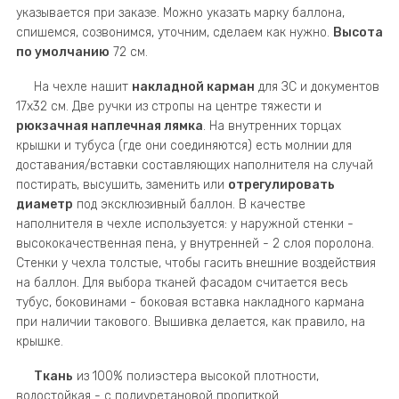
указывается при заказе. Можно указать марку баллона,
спишемся, созвонимся, уточним, сделаем как нужно.
Высота
по умолчанию
72 см.
На чехле нашит
накладной карман
для ЗС и документов
17х32 см. Две ручки из стропы на центре тяжести и
рюкзачная наплечная лямка
. На внутренних торцах
крышки и тубуса (где они соединяются) есть молнии для
доставания/вставки составляющих наполнителя на случай
постирать, высушить, заменить или
отрегулировать
диаметр
под эксклюзивный баллон. В качестве
наполнителя в чехле используется: у наружной стенки -
высококачественная пена, у внутренней - 2 слоя поролона.
Стенки у чехла толстые, чтобы гасить внешние воздействия
на баллон. Для выбора тканей фасадом считается весь
тубус, боковинами - боковая вставка накладного кармана
при наличии такового. Вышивка делается, как правило, на
крышке.
Ткань
из 100% полиэстера высокой плотности,
водостойкая - с полиуретановой пропиткой