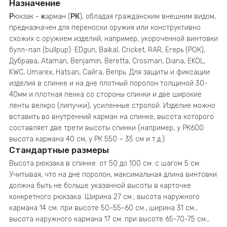
Назначение
Р
юкзак -
к
арман (
РК
), обладая гражданским внешним видом,
предназначен для переноски оружия или конструктивно
схожих с оружием изделий, например, укороченной винтовки
булл-пап (bullpup): EDgun, Baikal, Cricket, RAR, Егерь (РОК),
Дубрава, Ataman, Benjamin, Beretta, Crosman, Diana, EKOL,
KWC, Umarex, Hatsan, Сайга, Вепрь. Для защиты и фиксации
изделия в спинке и на дне плотный поролон толщиной 30-
40мм и плотная пенка со стороны спинки и две широкие
ленты велкро (липучки), усиленные стропой. Изделие можно
вставить во внутренний карман на спинке, высота которого
составляет две трети высоты спинки (например, у РК600
высота кармана 40 см, у РК 550 – 35 см и т.д.).
Стандартные размеры
Высота рюкзака в спинке: от 50 до 100 см. с шагом 5 см.
Учитывая, что на дне поролон, максимальная длина винтовки
должна быть не больше указанной высоты в карточке
конкретного рюкзака. Ширина 27 см., высота наружного
кармана 14 см. при высоте 50-55-60 см., ширина 31 см.,
высота наружного кармана 17 см. при высоте 65-70-75 см.,