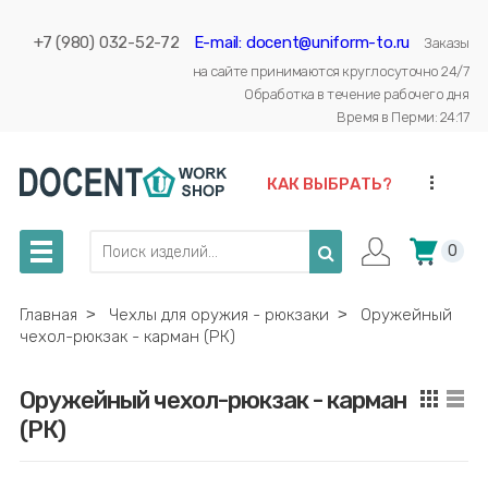
+7 (980) 032-52-72
E-mail: docent@uniform-to.ru
Заказы
на сайте принимаются круглосуточно 24/7
Обработка в течение рабочего дня
Время в Перми: 24:17
...
КАК ВЫБРАТЬ?
0
Главная
˃
Чехлы для оружия - рюкзаки
˃
Оружейный
чехол-рюкзак - карман (РК)
Оружейный чехол-рюкзак - карман
(РК)