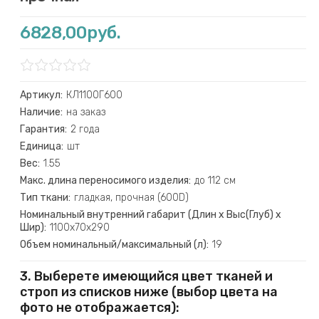
6828,00руб.
Артикул:
КЛ1100Г600
Наличие:
на заказ
Гарантия:
2 года
Единица:
шт
Вес:
1.55
Макс. длина переносимого изделия:
до 112 см
Тип ткани:
гладкая, прочная (600D)
Номинальный внутренний габарит (Длин х Выс(Глуб) х
Шир):
1100х70х290
Объем номинальный/максимальный (л):
19
3. Выберете имеющийся цвет тканей и
строп из списков ниже (выбор цвета на
фото не отображается):