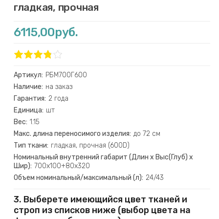
гладкая, прочная
6115,00руб.
Артикул:
РБМ700Г600
Наличие:
на заказ
Гарантия:
2 года
Единица:
шт
Вес:
1.15
Макс. длина переносимого изделия:
до 72 см
Тип ткани:
гладкая, прочная (600D)
Номинальный внутренний габарит (Длин х Выс(Глуб) х
Шир):
700х100+80х320
Объем номинальный/максимальный (л):
24/43
3. Выберете имеющийся цвет тканей и
строп из списков ниже (выбор цвета на