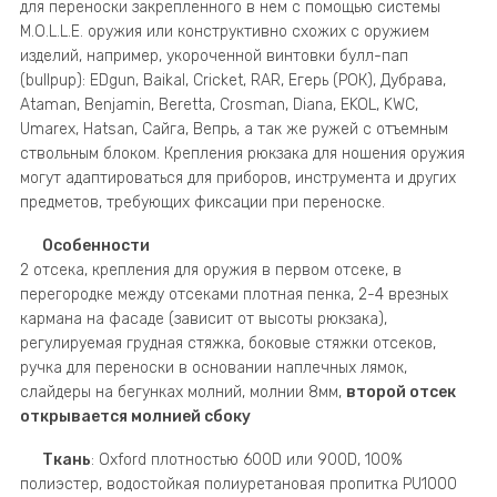
для переноски закрепленного в нем с помощью системы
M.O.L.L.E. оружия или конструктивно схожих с оружием
изделий, например, укороченной винтовки булл-пап
(bullpup): EDgun, Baikal, Cricket, RAR, Егерь (РОК), Дубрава,
Ataman, Benjamin, Beretta, Crosman, Diana, EKOL, KWC,
Umarex, Hatsan, Сайга, Вепрь, а так же ружей с отъемным
ствольным блоком. Крепления рюкзака для ношения оружия
могут адаптироваться для приборов, инструмента и других
предметов, требующих фиксации при переноске.
Особенности
2 отсека, крепления для оружия в первом отсеке, в
перегородке между отсеками плотная пенка, 2-4 врезных
кармана на фасаде (зависит от высоты рюкзака),
регулируемая грудная стяжка, боковые стяжки отсеков,
ручка для переноски в основании наплечных лямок,
слайдеры на бегунках молний, молнии 8мм,
второй отсек
открывается молнией сбоку
Ткань
: Oxford плотностью 600D или 900D, 100%
полиэстер, водостойкая полиуретановая пропитка PU1000