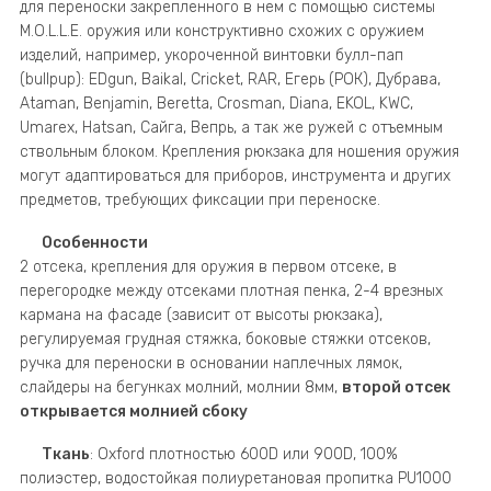
для переноски закрепленного в нем с помощью системы
M.O.L.L.E. оружия или конструктивно схожих с оружием
изделий, например, укороченной винтовки булл-пап
(bullpup): EDgun, Baikal, Cricket, RAR, Егерь (РОК), Дубрава,
Ataman, Benjamin, Beretta, Crosman, Diana, EKOL, KWC,
Umarex, Hatsan, Сайга, Вепрь, а так же ружей с отъемным
ствольным блоком. Крепления рюкзака для ношения оружия
могут адаптироваться для приборов, инструмента и других
предметов, требующих фиксации при переноске.
Особенности
2 отсека, крепления для оружия в первом отсеке, в
перегородке между отсеками плотная пенка, 2-4 врезных
кармана на фасаде (зависит от высоты рюкзака),
регулируемая грудная стяжка, боковые стяжки отсеков,
ручка для переноски в основании наплечных лямок,
слайдеры на бегунках молний, молнии 8мм,
второй отсек
открывается молнией сбоку
Ткань
: Oxford плотностью 600D или 900D, 100%
полиэстер, водостойкая полиуретановая пропитка PU1000