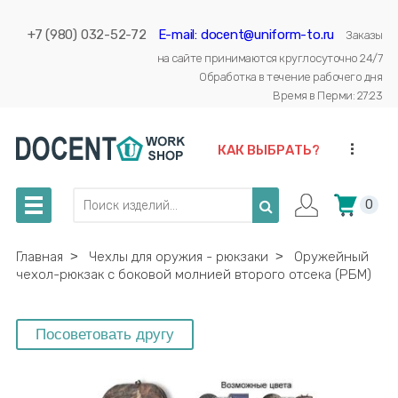
+7 (980) 032-52-72
E-mail: docent@uniform-to.ru
Заказы
на сайте принимаются круглосуточно 24/7
Обработка в течение рабочего дня
Время в Перми: 27:23
...
КАК ВЫБРАТЬ?
0
Главная
˃
Чехлы для оружия - рюкзаки
˃
Оружейный
чехол-рюкзак с боковой молнией второго отсека (РБМ)