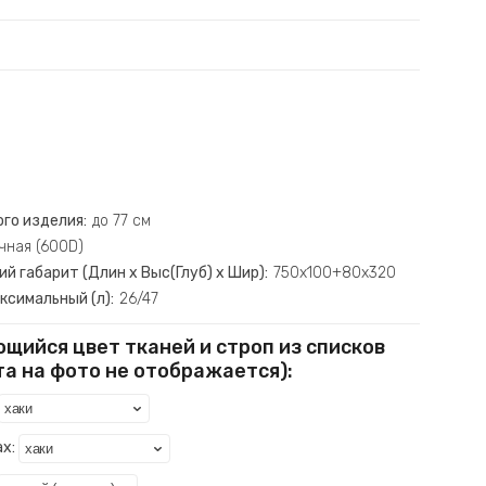
ого изделия:
до 77 см
очная (600D)
й габарит (Длин х Выс(Глуб) х Шир):
750х100+80х320
симальный (л):
26/47
щийся цвет тканей и строп из списков
та на фото не отображается):
х: