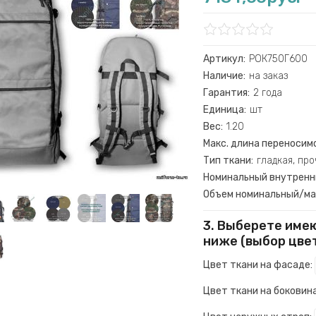
Артикул:
РОК750Г600
Наличие:
на заказ
Гарантия:
2 года
Единица:
шт
Вес:
1.20
Макс. длина переносим
Тип ткани:
гладкая, пр
Номинальный внутренни
Объем номинальный/мак
3. Выберете имею
ниже (выбор цве
Цвет ткани на фасаде:
Цвет ткани на боковина