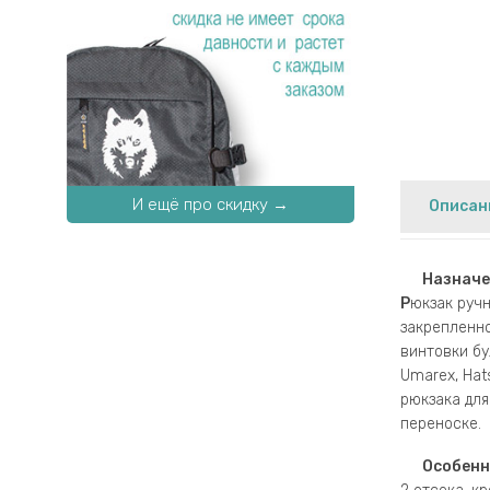
И ещё про скидку →
Описан
Назначе
Р
юкзак руч
закрепленно
винтовки бул
Umarex, Hat
рюкзака для
переноске.
Особенн