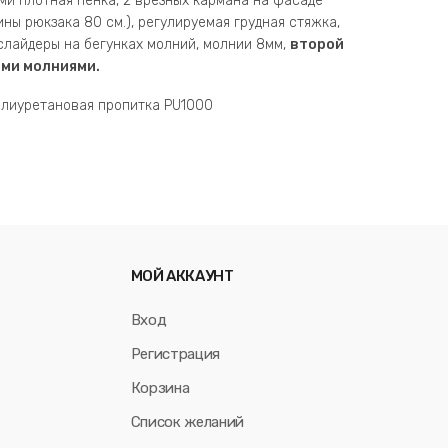
ами плотная пенка, 2 врезных кармана на фасаде
ины рюкзака 80 см.), регулируемая грудная стяжка,
слайдеры на бегунках молний, молнии 8мм,
второй
ыми молниями.
полиуретановая пропитка PU1000
МОЙ АККАУНТ
Вход
Регистрация
Корзина
Список желаний