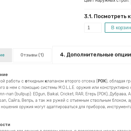
Цвет наружных строп:
3.1. Посмотреть 
4. Дополнительные опци
ие
Отзывы
(1)
ние
ной работы c
о
ткидным
к
лапаном второго отсека (
РОК
), обладая 
го в нем с помощью системы M.O.L.L.E. оружия или конструктивно
л-пап (bullpup): EDgun, Baikal, Cricket, RAR, Егерь (РОК), Дубрава, 
san, Сайга, Вепрь, а так же ружей с отъемным ствольным блоком, 
 ношения оружия могут адаптироваться для приборов, инструмент
ости