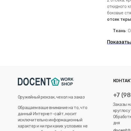
2 отсека, к
откидного к
боковые стя
отсек ткр
Ткань
: 
Показать
КОНТАК
+7 (9
Оружейный рюкзак, чехол на заказ
Заказы н
Обращаем ваше внимание на то, что
круглосу
данный Интернет-сайт, носит
Обработк
исключительно информационный
дня
характер и ни при каких условиях не
docent@