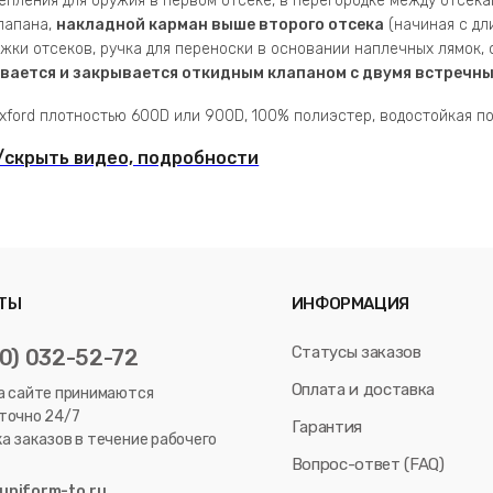
репления для оружия в первом отсеке, в перегородке между отсек
лапана,
накладной карман выше второго отсека
(начиная с дл
жки отсеков, ручка для переноски в основании наплечных лямок, 
ывается и закрывается откидным клапаном с двумя встречн
Oxford плотностью 600D или 900D, 100% полиэстер, водостойкая 
/скрыть видео, подробности
ТЫ
ИНФОРМАЦИЯ
Статусы заказов
80) 032-52-72
Оплата и доставка
а сайте принимаются
точно 24/7
Гарантия
а заказов в течение рабочего
Вопрос-ответ (FAQ)
uniform-to.ru