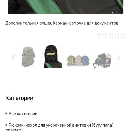
В реальном размере
800x1012
/ 109.5Kb
Дополнительная опция. Карман-сеточка для документов.
Категории
Все категории
Рюкзак-чехол для укороченной винтовки (буллпапа)