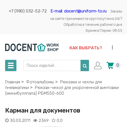
+7 (980) 032-52-72
E-mail: docent@uniform-to.ru
Заказы
на сайте принимаются круглосуточно 24/7
Обработка в течение рабочего дня
Время в Перми: 08:53
...
КАК ВЫБРАТЬ?
0
Главная
˃
Фотоальбомы
˃
Рюкзаки и чехлы для
пневматики
˃
Рюкзак-чехол для укороченной винтовки
(минибуллпапа) РБМ550-600
Карман для документов
30.03.2011
2369
0.0